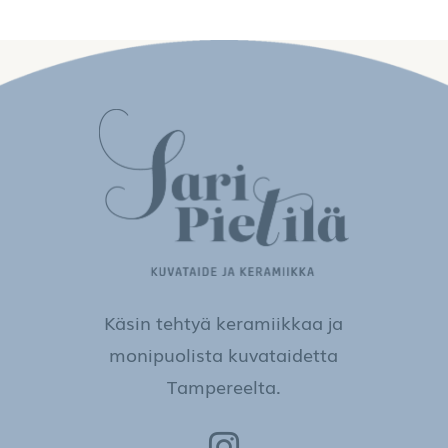
Käsin tehtyä keramiikkaa ja
monipuolista kuvataidetta
Tampereelta.
